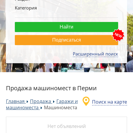
Категория
Подписаться
Расширенный поиск
Продажа машиномест в Перми
Главная
Продажа
Гаражи и
Поиск на карте
»
»
машиноместа
Машиноместа
»
Нет объявлений