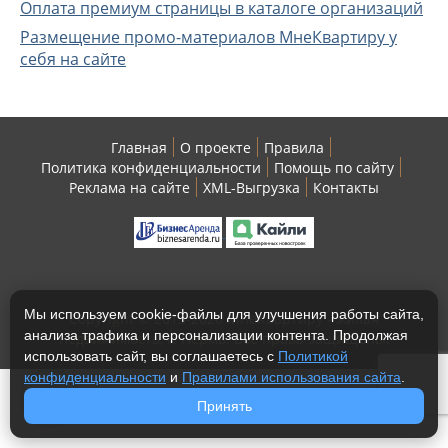
Оплата премиум страницы в каталоге организаций
Размещение промо-материалов МнеКвартиру у
себя на сайте
Главная
О проекте
Правила
Политика конфиденциальности
Помощь по сайту
Реклама на сайте
XML-Выгрузка
Контакты
Мы используем cookie-файлы для улучшения работы сайта,
Copyright © 2013-2026 МнеКвартиру - жилая
анализа трафика и персонализации контента. Продолжая
недвижимость, г. Пермь. Все права защищены.
использовать сайт, вы соглашаетесь с
Политикой
конфиденциальности
и
Правилами использования сайта
.
Принять